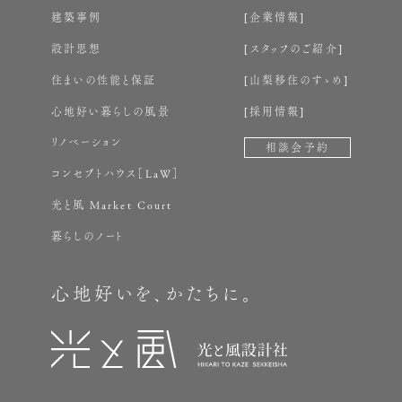
建築事例
企業情報
設計思想
スタッフのご紹介
住まいの性能と保証
山梨移住のすゝめ
心地好い暮らしの風景
採用情報
リノベーション
相談会予約
コンセプトハウス［LaW］
光と風 Market Court
暮らしのノート
心地好いを、かたちに。