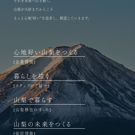
それを未来へ引き継ぐ。
山梨が大好きだからこそ
もっと心地“好い”を追求し、創造していきます。
心地好い山梨をつくる
企業情報
暮らしを描く
スタッフのご紹介
山梨で暮らす
山梨移住のすゝめ
山梨の未来をつくる
採用情報