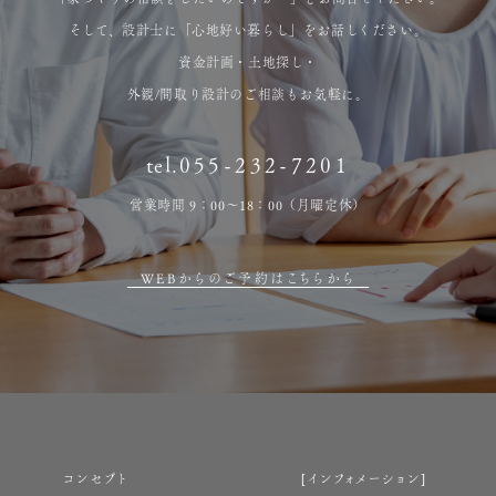
そして、設計士に「心地好い暮らし」をお話しください。
資金計画・土地探し・
外観/間取り設計のご相談もお気軽に。
tel.
055-232-7201
営業時間 9：00～18：00（月曜定休）
WEBからのご予約はこちらから
コンセプト
インフォメーション