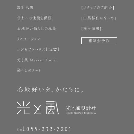
設計思想
スタッフのご紹介
住まいの性能と保証
山梨移住のすゝめ
心地好い暮らしの風景
採用情報
リノベーション
相談会予約
コンセプトハウス［LaW］
光と風 Market Court
暮らしのノート
心地好いを、かたちに。
tel.
055-232-7201