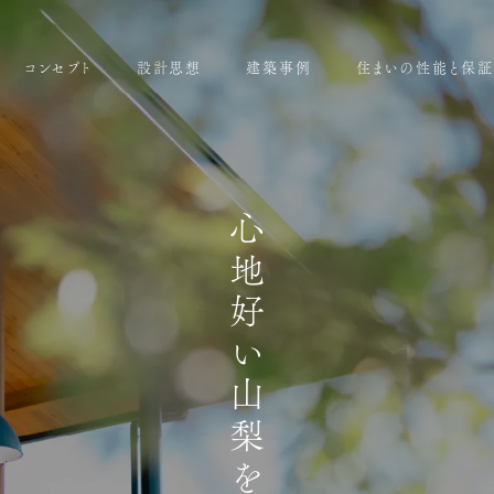
コンセプト
設計思想
建築事例
住まいの性能と保証
心地好い山梨をつくる