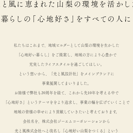
光と風に恵まれた
山梨の環境を活かし
暮らしの「心地好さ」を
すべての人に
私たちはこれまで、地域ビルダーとして山梨の環境を生かした
「心地好い暮らし」をご提案し、地域の方により心豊かで
充実したライフスタイルを過ごしてほしい。
という想いから、「光と風設計社」をメインブランドに
事業展開してまいりました。
お陰様で弊社も20周年を経て、これから先10年を考える中で
「心地好さ」というテーマををより追求し、事業の幅を広げていくことで
地域の皆様の幸せにより貢献していきたいと考えております。
会社名を、株式会社ジーエムコーポレーションから
光と風株式会社へと改名し「心地好い山梨をつくる」という