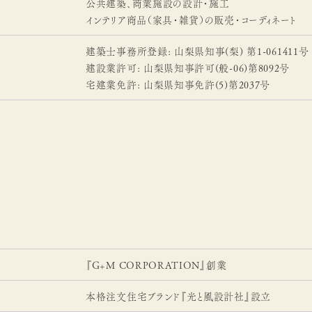
公共建築、商業施設の設計・施工
インテリア商品（家具・雑貨）の販売・コーディネート
建築士事務所登録: 山梨県知事(梨) 第1-061411号
建設業許可: 山梨県知事許可(般-06)第8092号
宅建業免許: 山梨県知事免許(5)第2037号
『G+M CORPORATION』創業
本格注文住宅ブランド『光と風設計社』設立