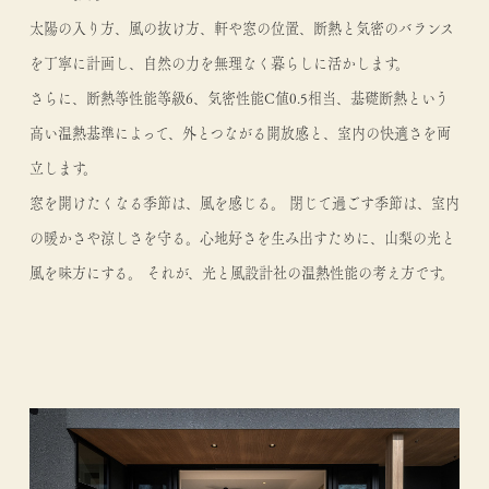
太陽の入り方、風の抜け方、軒や窓の位置、断熱と気密のバランス
を丁寧に計画し、自然の力を無理なく暮らしに活かします。
さらに、断熱等性能等級6、気密性能C値0.5相当、基礎断熱という
高い温熱基準によって、外とつながる開放感と、室内の快適さを両
立します。
窓を開けたくなる季節は、風を感じる。 閉じて過ごす季節は、室内
の暖かさや涼しさを守る。心地好さを生み出すために、山梨の光と
風を味方にする。 それが、光と風設計社の温熱性能の考え方です。