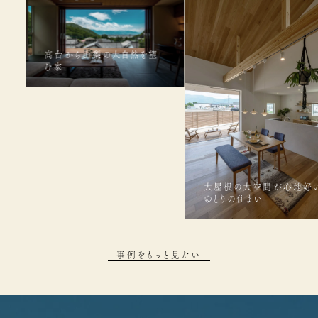
を望
大屋根の大空間が心地好い
ライフスタイル空間が繋
ゆとりの住まい
だわりの家
事例をもっと見たい