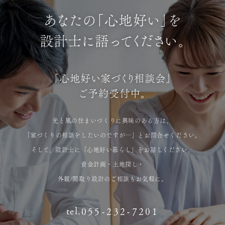
あなたの「心地好い」を
設計士に語ってください。
「心地好い家づくり相談会」
ご予約受付中。
光と風の住まいづくりに興味のある方は、
「家づくりの相談をしたいのですが…」とお問合せください。
そして、設計士に「心地好い暮らし」をお話しください。
資金計画・土地探し・
外観/間取り設計のご相談もお気軽に。
tel.
055-232-7201