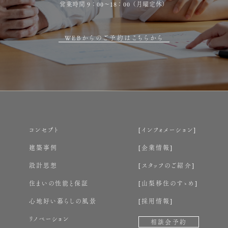
営業時間 9：00～18：00（月曜定休）
WEBからのご予約はこちらから
コンセプト
インフォメーション
建築事例
企業情報
設計思想
スタッフのご紹介
住まいの性能と保証
山梨移住のすゝめ
心地好い暮らしの風景
採用情報
リノベーション
相談会予約