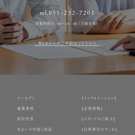
tel.
055-232-7201
営業時間 9：00～18：00（月曜定休）
WEBからのご予約はこちらから
コンセプト
インフォメーション
建築事例
企業情報
設計思想
スタッフのご紹介
住まいの性能と保証
山梨移住のすゝめ