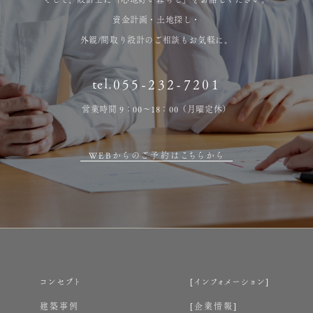
資金計画・土地探し・
外観/間取り設計のご相談もお気軽に。
tel.
055-232-7201
営業時間 9：00～18：00（月曜定休）
WEBからのご予約はこちらから
コンセプト
インフォメーション
建築事例
企業情報