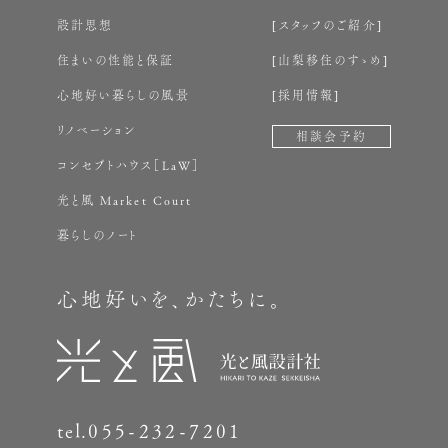
設計思想
スタッフのご紹介
住まいの性能と保証
山梨移住のすゝめ
心地好い暮らしの風景
採用情報
リノベーション
相談会予約
コンセプトハウス［LaW］
光と風 Market Court
暮らしのノート
心地好いを、かたちに。
tel.
055-232-7201