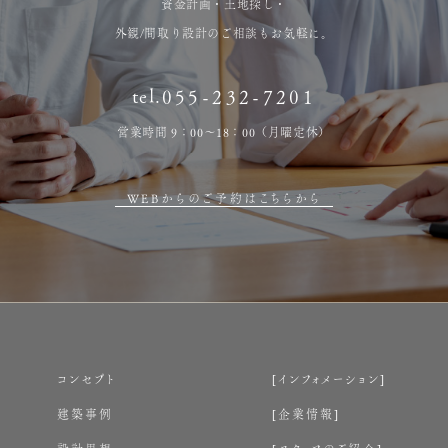
資金計画・土地探し・
外観/間取り設計のご相談もお気軽に。
tel.
055-232-7201
営業時間 9：00～18：00（月曜定休）
WEBからのご予約はこちらから
コンセプト
インフォメーション
建築事例
企業情報