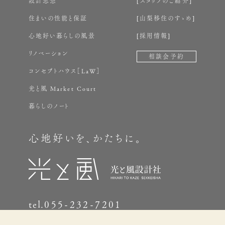
設計思想
スタッフのご紹介
住まいの性能と保証
山梨移住のすゝめ
心地好い暮らしの風景
採用情報
リノベーション
相談会予約
コンセプトハウス［LaW］
光と風 Market Court
暮らしのノート
心地好いを、かたちに。
心地好い家づくり相談会
お電話の方はこちら
ご予約受付中
055-232-7201
Top
tel.
055-232-7201
営業時間 9:00～18:00（月曜定休）