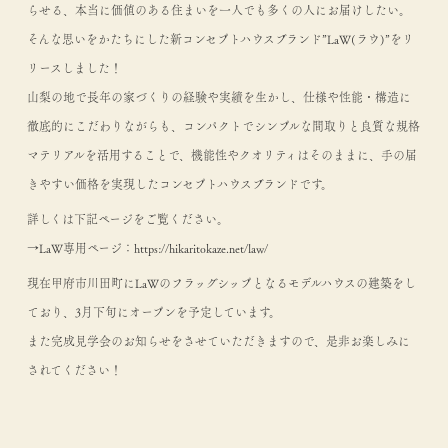
らせる、本当に価値のある住まいを一人でも多くの人にお届けしたい。
そんな思いをかたちにした新コンセプトハウスブランド”LaW(ラウ)”をリ
リースしました！
山梨の地で長年の家づくりの経験や実績を生かし、仕様や性能・構造に
徹底的にこだわりながらも、コンパクトでシンプルな間取りと良質な規格
マテリアルを活用することで、機能性やクオリティはそのままに、手の届
きやすい価格を実現したコンセプトハウスブランドです。
詳しくは下記ページをご覧ください。
→LaW専用ページ：https://hikaritokaze.net/law/
現在甲府市川田町にLaWのフラッグシップとなるモデルハウスの建築をし
ており、3月下旬にオープンを予定しています。
また完成見学会のお知らせをさせていただきますので、是非お楽しみに
されてください！