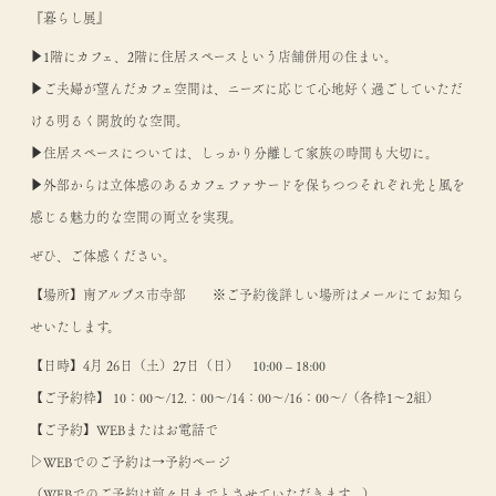
『暮らし展』
▶1階にカフェ、2階に住居スペースという店舗併用の住まい。
▶ご夫婦が望んだカフェ空間は、ニーズに応じて心地好く過ごしていただ
ける明るく開放的な空間。
▶住居スペースについては、しっかり分離して家族の時間も大切に。
▶外部からは立体感のあるカフェファサードを保ちつつそれぞれ光と風を
感じる魅力的な空間の両立を実現。
ぜひ、ご体感ください。
【場所】南アルプス市寺部 ※ご予約後詳しい場所はメールにてお知ら
せいたします。
【日時】4月 26日（土）27日（日） 10:00 – 18:00
【ご予約枠】 10：00～/12.：00～/14：00～/16：00～/（各枠1～2組）
【ご予約】WEBまたはお電話で
▷WEBでのご予約は→予約ページ
（WEBでのご予約は前々日までとさせていただきます。）