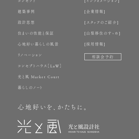
コンセプト
インフォメーション
建築事例
企業情報
設計思想
スタッフのご紹介
住まいの性能と保証
山梨移住のすゝめ
心地好い暮らしの風景
採用情報
リノベーション
相談会予約
コンセプトハウス［LaW］
光と風 Market Court
暮らしのノート
心地好いを、かたちに。