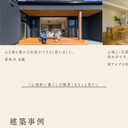
心も体も豊かな生活ができると思いました。
心地よく生
決め手です
笛吹市 K様
南アルプス市
「心地好い暮らしの風景」をもっと見たい
建築事例