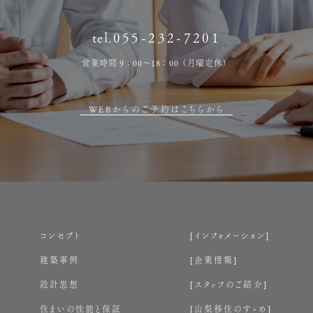
tel.
055-232-7201
営業時間 9：00～18：00（月曜定休）
WEBからのご予約はこちらから
コンセプト
インフォメーション
建築事例
企業情報
設計思想
スタッフのご紹介
住まいの性能と保証
山梨移住のすゝめ