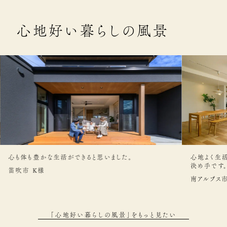
心地好い暮らしの風景
心も体も豊かな生活ができると思いました。
心地よく生
決め手です
笛吹市 K様
南アルプス市
「心地好い暮らしの風景」をもっと見たい