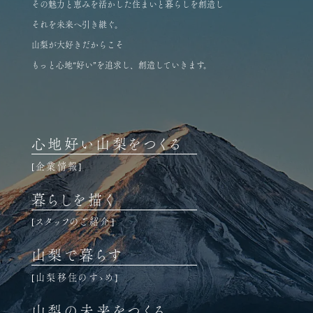
その魅力と恵みを活かした住まいと暮らしを創造し
それを未来へ引き継ぐ。
山梨が大好きだからこそ
もっと心地“好い”を追求し、創造していきます。
心地好い山梨をつくる
企業情報
暮らしを描く
スタッフのご紹介
山梨で暮らす
山梨移住のすゝめ
山梨の未来をつくる