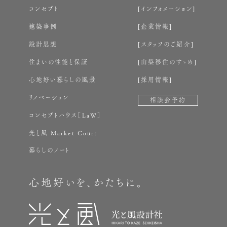
コンセプト
インフォメーション
建築事例
企業情報
設計思想
スタッフのご紹介
住まいの性能と保証
山梨移住のすゝめ
心地好い暮らしの風景
採用情報
リノベーション
相談会予約
コンセプトハウス［LaW］
光と風 Market Court
暮らしのノート
心地好いを、かたちに。